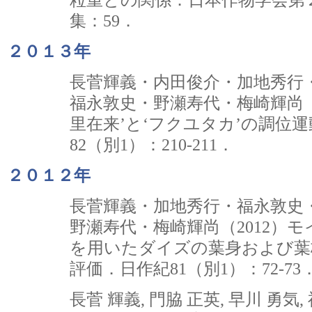
集：59．
２０１３年
長菅輝義・内田俊介・加地秀行
福永敦史・野瀬寿代・梅崎輝尚（2
里在来’と‘フクユタカ’の調位
82（別1）：210-211．
２０１２年
長菅輝義・加地秀行・福永敦史
野瀬寿代・梅崎輝尚（2012）
を用いたダイズの葉身および葉
評価．日作紀81（別1）：72-73
長菅 輝義, 門脇 正英, 早川 勇気, 