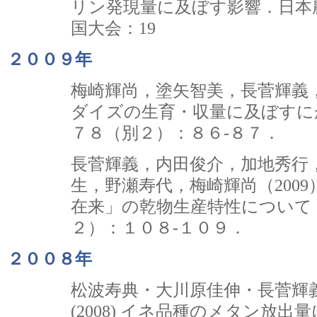
リン発現量に及ぼす影響．日本農
国大会：19
２００９年
梅崎輝尚，塗矢智美，長菅輝義，
ダイズの生育・収量に及ぼすに
７８（別２）：８６-８７．
長菅輝義，内田俊介，加地秀行
生，野瀬寿代，梅崎輝尚（200
在来」の乾物生産特性について
２）：１０８-１０９．
２００８年
松波寿典・大川原佳伸・長菅輝
(2008) イネ品種のメタン放