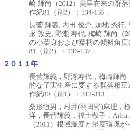
崎 輝尚（2012）美里在来の群
作紀81（別2）：134-135．
長菅 輝義, 内田 俊介, 加地 秀行, 
永 敦史, 野瀬 寿代, 梅崎 輝尚
の小葉身および葉柄の傾斜角度
81（別2）：136-137．
２０１１年
長菅輝義，野瀬寿代，梅崎輝尚（
的な子実生産に要する群落相互
作紀80（別1）：312-313
桑形恒男，村井(羽田野)麻理，桜
洋，長菅輝義，福士敬子，Arifa 
（2011）根域温度と湿度環境