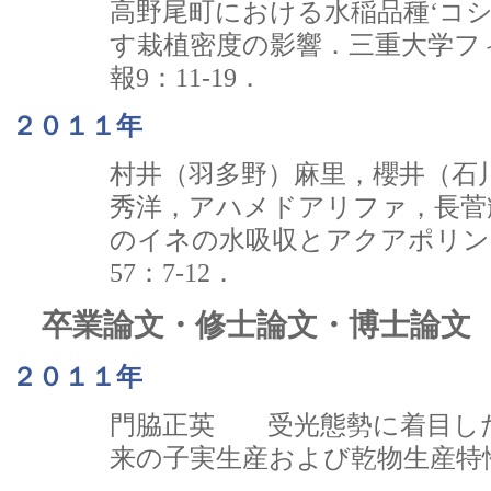
高野尾町における水稲品種‘コシ
す栽植密度の影響．三重大学フ
報9：11-19．
２０１１年
村井（羽多野）麻里，櫻井（石
秀洋，アハメドアリファ，長菅輝
のイネの水吸収とアクアポリン
57：7-12．
卒業論文・修士論文・博士論文
２０１１年
門脇正英 受光態勢に着目し
来の子実生産および乾物生産特