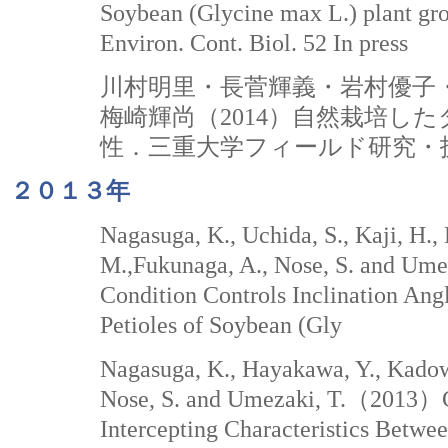
Soybean (Glycine max L.) plant gro
Environ. Cont. Biol. 52 In press
川村明里・長菅輝義・岩村優子
梅崎輝尚（2014）自然栽培し
性．三重大学フィールド研究・技術
２０１３年
Nagasuga, K., Uchida, S., Kaji, H.
M.,Fukunaga, A., Nose, S. and U
Condition Controls Inclination Angl
Petioles of Soybean (Gly
Nagasuga, K., Hayakawa, Y., Kadow
Nose, S. and Umezaki, T.（2013）C
Intercepting Characteristics Betw