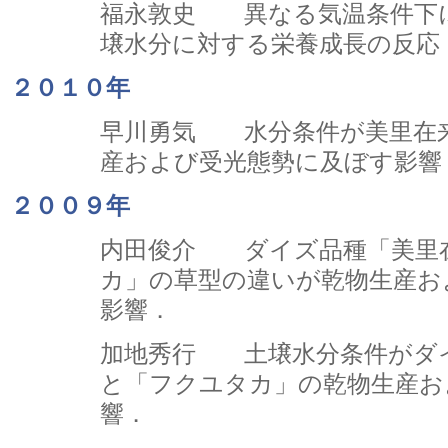
福永敦史 異なる気温条件下
壌水分に対する栄養成長の反応
２０１０年
早川勇気 水分条件が美里在
産および受光態勢に及ぼす影響
２００９年
内田俊介 ダイズ品種「美里
カ」の草型の違いが乾物生産お
影響．
加地秀行 土壌水分条件がダ
と「フクユタカ」の乾物生産お
響．