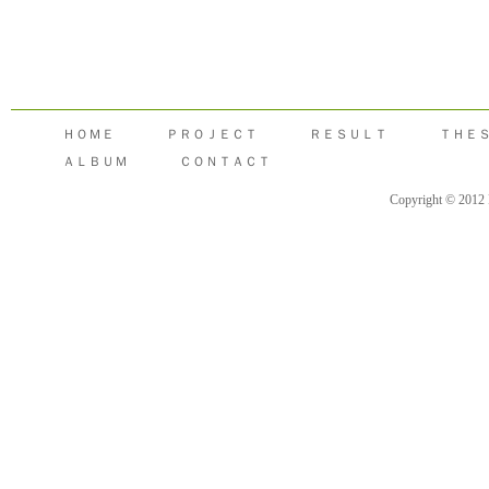
ＨＯＭＥ
ＰＲＯＪＥＣＴ
ＲＥＳＵＬＴ
ＴＨＥ
ＡＬＢＵＭ
ＣＯＮＴＡＣＴ
Copyright © 2012 F