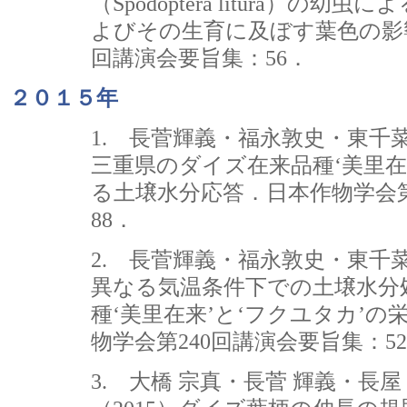
（Spodoptera litura）の
よびその生育に及ぼす葉色の影響
回講演会要旨集：56．
２０１５年
1. 長菅輝義・福永敦史・東千菜
三重県のダイズ在来品種‘美里在
る土壌水分応答．日本作物学会第
88．
2. 長菅輝義・福永敦史・東千菜
異なる気温条件下での土壌水分
種‘美里在来’と‘フクユタカ’
物学会第240回講演会要旨集：5
3. 大橋 宗真・長菅 輝義・長屋