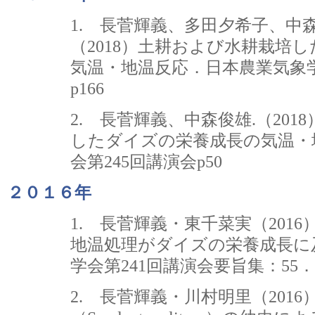
1. 長菅輝義、多田夕希子、中
（2018）土耕および水耕栽培
気温・地温反応．日本農業気象学
p166
2. 長菅輝義、中森俊雄.（20
したダイズの栄養成長の気温・
会第245回講演会p50
２０１６年
1. 長菅輝義・東千菜実（201
地温処理がダイズの栄養成長に
学会第241回講演会要旨集：55．
2. 長菅輝義・川村明里（201