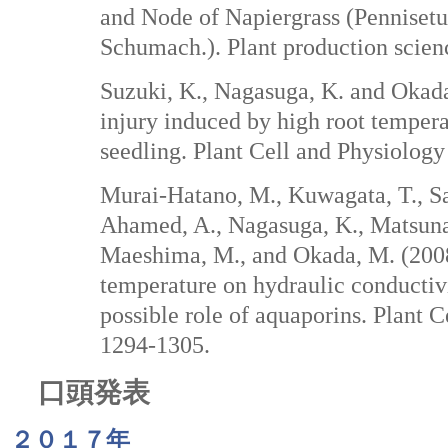
and Node of Napiergrass (Pennise
Schumach.). Plant production scien
Suzuki, K., Nagasuga, K. and Okada
injury induced by high root temperat
seedling. Plant Cell and Physiology
Murai-Hatano, M., Kuwagata, T., Sa
Ahamed, A., Nagasuga, K., Matsunam
Maeshima, M., and Okada, M. (2008
temperature on hydraulic conductivi
possible role of aquaporins. Plant 
1294-1305.
口頭発表
２０１７年