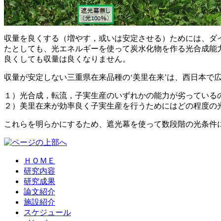
収量を良くする（増やす，或いは安定させる）ためには、ダ
たとしても、光エネルギーを使って炭水化物を作る光合成能
良くしても収量は良くなりません。
収量が安定しない三重県在来品種の‘美里在来’は、西日本で広
１）
光合成，転流，子実生産のいずれかの能力が劣っている
２）
美里在来が効率良く子実生産を行うためにはどの程度の
これらを明らかにするため、遮光幕を使って数段階の光条件
ＨＯＭＥ
研究内容
研究成果
論文紹介
施設紹介
スケジュール