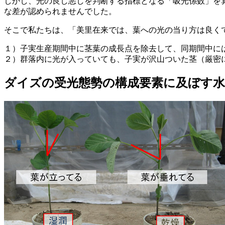
しかし、光の良し悪しを判断する指標となる「吸光係数」を
な差が認められませんでした。
そこで私たちは、
「美里在来では、葉への光の当り方は良く
１）子実生産期間中に茎葉の成長点を除去して、同期間中に
２）群落内に光が入っていても、子実が沢山ついた茎（厳密
ダイズの受光態勢の構成要素に及ぼす水